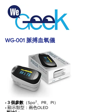
WG-001 脈搏血氧儀
•
3 個參數
（Spo²、PR、PI）
• 顯示類型：兩色OLED