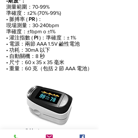
•
斯波²：
測量範圍：70-99%
準確度：±2% (70%-99%)
• 脈搏率 (
PR
)：
現場測量：30-240bpm
準確度：±1bpm o ±1%
• 灌注指數 (
PI
)：準確度：± 1%
• 電源：兩節 AAA 1.5V 鹼性電池
• 功耗：30mA 以下
• 自動關機：8 秒
• 尺寸：60 x 35 x 35 毫米
• 重量：60 克（包括 2 節 AAA 電池）